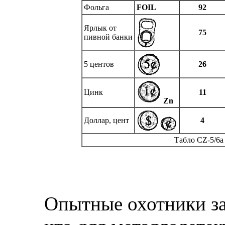
Фольга
FOIL
92
Ярлык от
75
пивной банки
5 центов
26
Цинк
11
Zn
Доллар, цент
4
Табло CZ-5/6a
Опытные охотники за