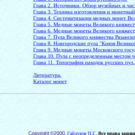
Глава 2. Источники. Обзор музейных и ча
Глава 3. Техника изготовления и монетный
Глава 4. Систематизация медных монет Вел
Глава 5. Медные монеты Великого княжест
Глава 6. Медные монеты Великого княжест
Глава 7. Пула Великого княжества Рязанско
Глава 8. Новгородские пула "Князя Великог
Глава 9. Медные монеты Московского госу
Глава 10. Пула с неопределенным местом ч
Глава 11. Топография находок русских пул.
Литература.
Каталог монет
Copyright ©2000,
Гайдуков П.Г.
,
Все права защищ