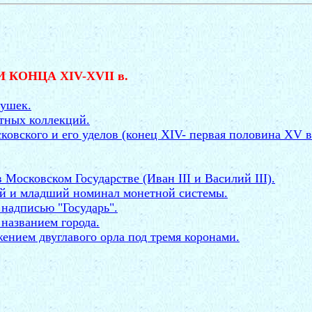
КОНЦА XIV-XVII в.
лушек.
стных коллекций.
овского и его уделов (конец XIV- первая половина XV в
Московском Государстве (Иван III и Василий III).
ой и младший номинал монетной системы.
 надписью "Государь".
 названием города.
жением двуглавого орла под тремя коронами.