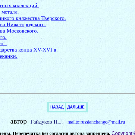
стных коллекций.
 металл.
икого княжества Тверского.
ва Нижегородского.
ва Московского.
го.
о".
дарства конца XV-XVI в.
еканки.
НАЗАД
ДАЛЬШЕ
автор
Гайдуков П.Г.
mailto:russianchange@mail.ru
ены. Перепечатка без согласия автора запрещена.
Copyright