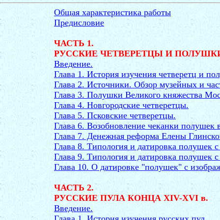
Общая характеристика работы
Предисловие
ЧАСТЬ 1.
РУССКИЕ ЧЕТВЕРЕТЦЫ И ПОЛУШКИ 
Введение.
Глава 1. История изучения четверетц и по
Глава 2. Источники. Обзор музейных и ча
Глава 3. Полушки Великого княжества Моск
Глава 4. Новгородские четверетцы.
Глава 5. Псковские четверетцы.
Глава 6. Возобновление чеканки полушек в 
Глава 7. Денежная реформа Елены Глинск
Глава 8. Типология и датировка полушек с
Глава 9. Типология и датировка полушек с
Глава 10. О датировке "полушек" с изобра
ЧАСТЬ 2.
РУССКИЕ ПУЛА КОНЦА XIV-XVI в.
Введение.
Глава 1. История изучения русских пул.