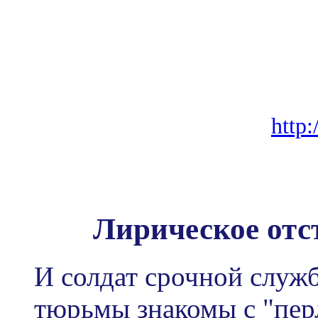
http:
Лирическое отст
И солдат срочной служ
тюрьмы знакомы с "перл