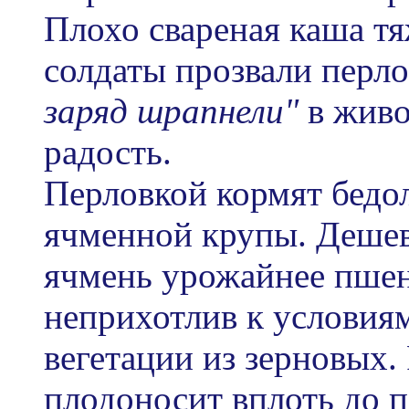
Плохо свареная каша тя
солдаты прозвали перл
заряд шрапнели"
в живо
радость.
Перловкой кормят бедо
ячменной крупы. Дешев
ячмень урожайнее пшен
неприхотлив к условия
вегетации из зерновых.
плодоносит вплоть до п