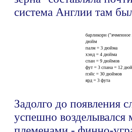
система Англии там был
барликорн ("ячменное 
дюйм
палм = 3 дюйма
хэнд = 4 дюйма
спан = 9 дюймов
фут = 3 спана = 12 дю
пэйс = 30 дюймов
ярд = 3 фута
Задолго до появления с
успешно возделывался
племенами - финно-угр