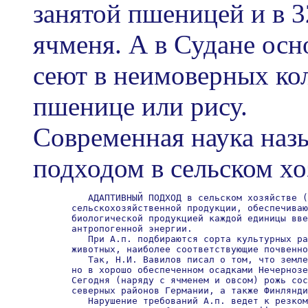
занятой пшеницей и в 
ячменя. А в Судане осно
сеют в неимоверных кол
пшенице или рису.
Современная наука наз
подходом в сельском хо
          АДАПТИВНЫЙ ПОДХОД в сельском хозяйстве (
       сельскохозяйственной продукции, обеспечиваю
       биологической продукцией каждой единицы вве
       антропогенной энергии.

          При А.п. подбираются сорта культурных ра
       животных, наиболее соответствующие почвенно
          Так, Н.И. Вавилов писал о том, что земле
       но в хорошо обеспеченном осадками Нечернозе
       Сегодня (наряду с ячменем и овсом) рожь сос
       северных районов Германии, а также Финлянди
          Нарушение требований А.п. ведет к резком