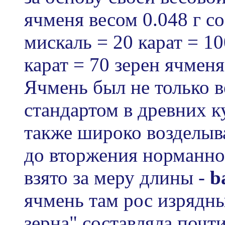
ячменя весом 0.048 г со
мискаль = 20 карат = 10
карат = 70 зерен ячменя.
Ячмень был не только 
стандартом в древних ку
также широко возделыв
до вторжения норманно
взято за меру длины -
b
ячмень там рос изрядны
зерна" составляла почт