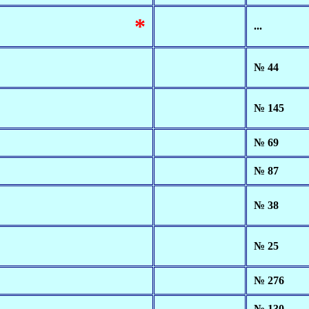
*
...
№ 44
№ 145
№ 69
№ 87
№ 38
№ 25
№ 276
№ 130