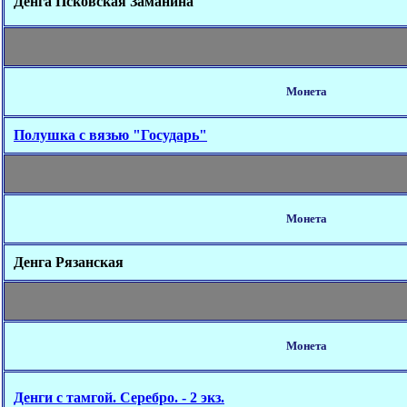
Денга Псковская Заманина
Монета
Полушка с вязью "Государь"
Монета
Денга Рязанская
Монета
Денги с тамгой. Серебро. - 2 экз.