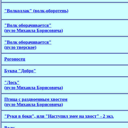
"Волкодлак" (волк-оборотень)
"Волк оборачивается"
(пуло Михаила Борисовича)
"Волк оборачивается"
(пуло тверское)
Рогоносец
Буква "Добро"
"Лось"
(пуло Михаила Борисовича)
Птица с раздвоенным хвостом
(пуло Михаила Борисовича)
"Руки в боки", или "Наступил змее на хвост" - 2 экз.
Волк