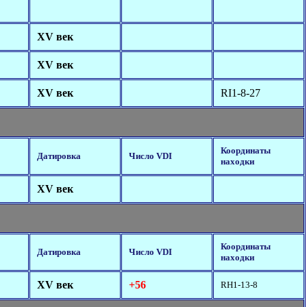
XV век
XV век
XV век
RI1-8-27
Координаты
Датировка
Число VDI
находки
XV век
Координаты
Датировка
Число VDI
находки
XV век
+56
RH1-13-8