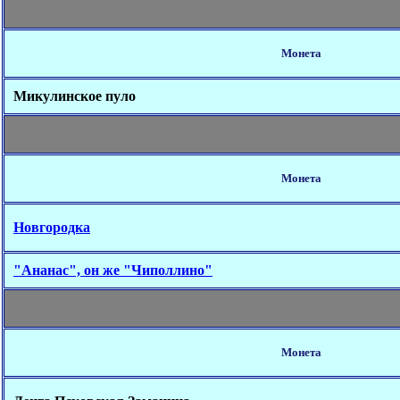
Монета
Микулинское пуло
Монета
Новгородка
"Ананас", он же "Чиполлино"
Монета