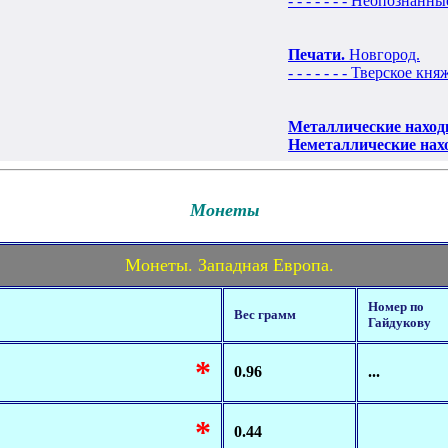
- - - - - - - Неопознан
Печати.
Новгород.
- - - - - - - Тверское кн
Металлические наход
Неметаллические нах
Монеты
Монеты. Западная Европа.
Номер по
Вес грамм
Гайдукову
*
0.96
...
*
0.44