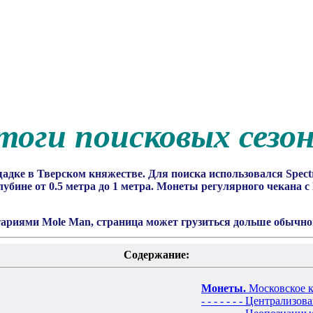
оги поисковых сезо
дке в Тверском княжестве. Для поиска использовался Spectr
бине от 0.5 метра до 1 метра. Монеты регулярного чекана с
тариями Mole Man, страница может грузиться дольше обычног
Содержание:
Монеты.
Московское к
- - - - - - - Централизо