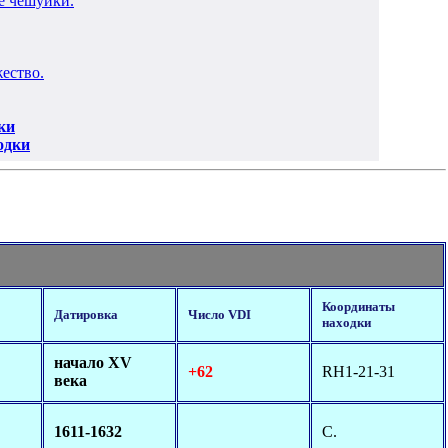
ные чешуйки.
яжество.
ки
одки
Координаты
Датировка
Число VDI
находки
начало XV
+62
RH1-21-31
века
1611-1632
С.