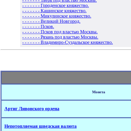
- - - - - - - Тверь под властью Москвы.
- - - - - - - Городенское княжество.
- - - - - - - Кашинское княжество.
- - - - - - - Микулинское княжество.
- - - - - - - Великий Новгород.
- - - - - - - Псков.
- - - - - - - Псков под властью Москвы.
- - - - - - - Рязань под властью Москвы.
- - - - - - - Владимиро-Суздальское княжество.
Монета
Артиг Ливонского ордена
Непотопляемая шведская валюта