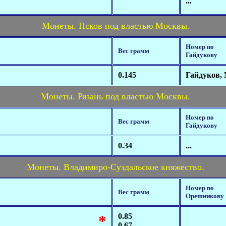
...
Монеты. Псков под властью Москвы.
Номер по
Вес грамм
Гайдукову
0.145
Гайдуков, 
Монеты. Рязань под властью Москвы.
Номер по
Вес грамм
Гайдукову
0.34
...
Монеты. Владимиро-Суздальское княжество.
Номер по
Вес грамм
Орешникову
*
0.85
0.67