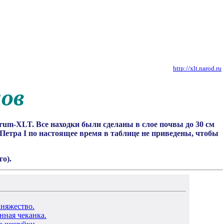
http://xlt.narod.ru
нов
um-XLT. Все находки были сделаны в слое почвы до 30 см
 Петра I по настоящее время в таблице не приведены, чтобы
о).
няжество.
ванная чеканка.