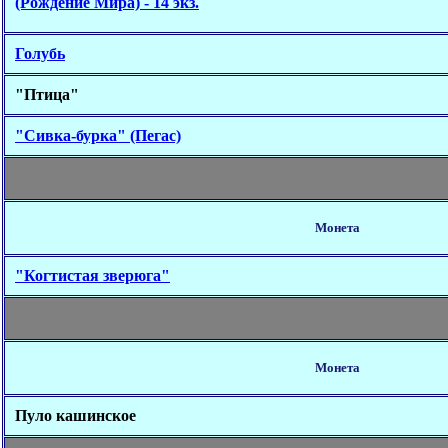
(Рождение Мира) - 14 экз.
Голубь
"Птица"
"Сивка-бурка" (Пегас)
Монета
"Когтистая зверюга"
Монета
Пуло кашинское