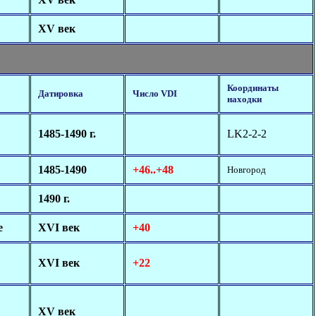
XV век
Координаты
Датировка
Число VDI
находки
1485-1490 г.
LK2-2-2
1485-1490
+46..+48
Новгород
1490 г.
е
XVI век
+40
XVI век
+22
XV век