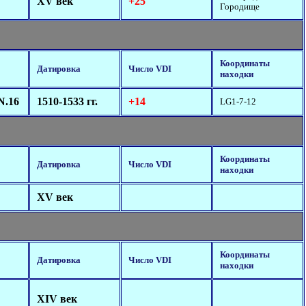
XV век
+25
Городище
Координаты
Датировка
Число VDI
находки
N.16
1510-1533 гг.
+14
LG1-7-12
Координаты
Датировка
Число VDI
находки
XV век
Координаты
Датировка
Число VDI
находки
XIV век