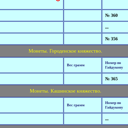
*
№ 360
...
№ 356
Монеты. Городенское княжество.
Номер по
Вес грамм
Гайдукову
№ 365
Монеты. Кашинское княжество.
Номер по
Вес грамм
Гайдукову
...