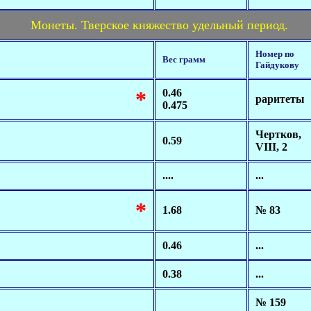
Монеты. Тверское княжество удельный период.
Номер по
Вес грамм
Гайдукову
*
0.46
раритеты
0.475
Чертков,
0.59
VIII, 2
....
...
*
1.68
№ 83
0.46
...
0.38
...
№ 159