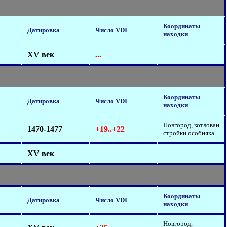
Координаты
Датировка
Число VDI
находки
XV век
...
Координаты
Датировка
Число VDI
находки
Новгород, котлован
1470-1477
+19..+22
стройки особняка
XV век
Координаты
Датировка
Число VDI
находки
Новгород,