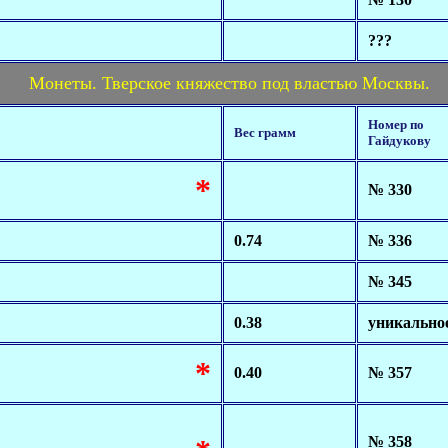
???
Монеты. Тверское княжество под властью Москвы.
Номер по
Вес грамм
Гайдукову
*
№ 330
0.74
№ 336
№ 345
0.38
уникально
*
0.40
№ 357
№ 358